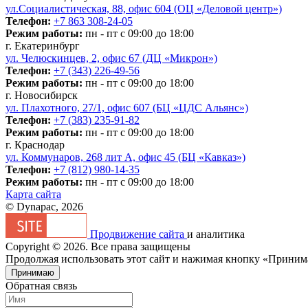
ул.Социалистическая, 88, офис 604 (ОЦ «Деловой центр»)
Телефон:
+7 863 308-24-05
Режим работы:
пн - пт с 09:00 до 18:00
г. Екатеринбург
ул. Челюскинцев, 2, офис 67 (ДЦ «Микрон»)
Телефон:
+7 (343) 226-49-56
Режим работы:
пн - пт с 09:00 до 18:00
г. Новосибирск
ул. Плахотного, 27/1, офис 607 (БЦ «ЦДС Альянс»)
Телефон:
+7 (383) 235-91-82
Режим работы:
пн - пт с 09:00 до 18:00
г. Краснодар
ул. Коммунаров, 268 лит А, офис 45 (БЦ «Кавказ»)
Телефон:
+7 (812) 980-14-35
Режим работы:
пн - пт с 09:00 до 18:00
Карта сайта
© Dynapac, 2026
Продвижение сайта
и аналитика
Copyright © 2026. Все права защищены
Продолжая использовать этот сайт и нажимая кнопку «Приним
Принимаю
Обратная связь