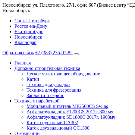
Новосибирск: ул. Плахотного, 27/1, офис 607 (Бизнес центр “
Новосибирск
Санкт Петербург
Ростов-на-Дону
Екатеринбург
Новосибирск
Краснодар
Обратная связь
+7 (383) 235-91-82
Главная
Дорожно-строительная техника
Легкое уплотняющее оборудование
Катки
Техника для укладки
Техника для фрезерования
Запчасти и сервис
Техника с наработкой
Мобильный питатель MF2500CS Swing
Асфальтоукладчик F1200CS 2017г. 800 мч
Асфальтоукладчик SD1800C 2017г. 1903мч
Каток грунтовый CA302
Каток двухвальцовый CC1300
О компании