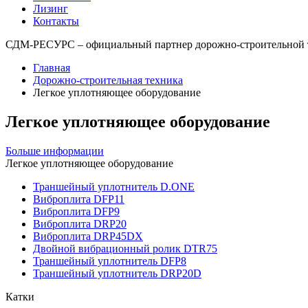
Лизинг
Контакты
СДМ-РЕСУРС – официальный партнер дорожно-строительно
Главная
Дорожно-строительная техника
Легкое уплотняющее оборудование
Легкое уплотняющее оборудование
Больше информации
Легкое уплотняющее оборудование
Траншейный уплотнитель D.ONE
Виброплита DFP11
Виброплита DFP9
Виброплита DRP20
Виброплита DRP45DX
Двойной вибрационный ролик DTR75
Траншейный уплотнитель DFP8
Траншейный уплотнитель DRP20D
Катки