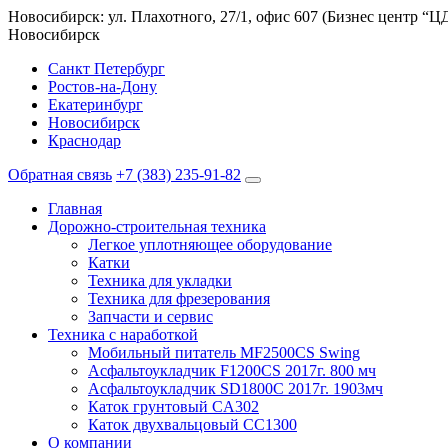
Новосибирск: ул. Плахотного, 27/1, офис 607 (Бизнес центр “
Новосибирск
Санкт Петербург
Ростов-на-Дону
Екатеринбург
Новосибирск
Краснодар
Обратная связь
+7 (383) 235-91-82
Главная
Дорожно-строительная техника
Легкое уплотняющее оборудование
Катки
Техника для укладки
Техника для фрезерования
Запчасти и сервис
Техника с наработкой
Мобильный питатель MF2500CS Swing
Асфальтоукладчик F1200CS 2017г. 800 мч
Асфальтоукладчик SD1800C 2017г. 1903мч
Каток грунтовый CA302
Каток двухвальцовый CC1300
О компании