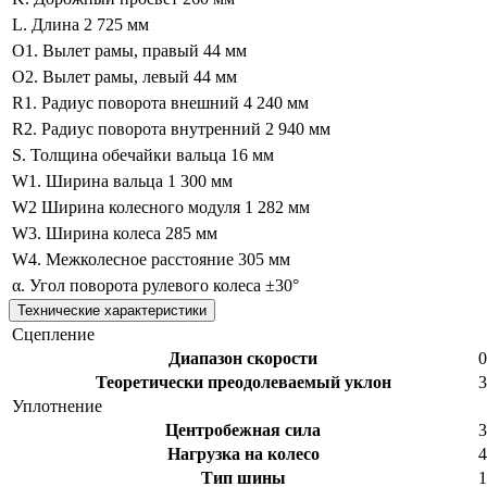
L. Длина
2 725 мм
O1. Вылет рамы, правый
44 мм
O2. Вылет рамы, левый
44 мм
R1. Радиус поворота внешний
4 240 мм
R2. Радиус поворота внутренний
2 940 мм
S. Толщина обечайки вальца
16 мм
W1. Ширина вальца
1 300 мм
W2 Ширина колесного модуля
1 282 мм
W3. Ширина колеса
285 мм
W4. Межколесное расстояние
305 мм
α. Угол поворота рулевого колеса
±30°
Технические характеристики
Сцепление
Диапазон скорости
0
Теоретически преодолеваемый уклон
Уплотнение
Центробежная сила
3
Нагрузка на колесо
4
Тип шины
1