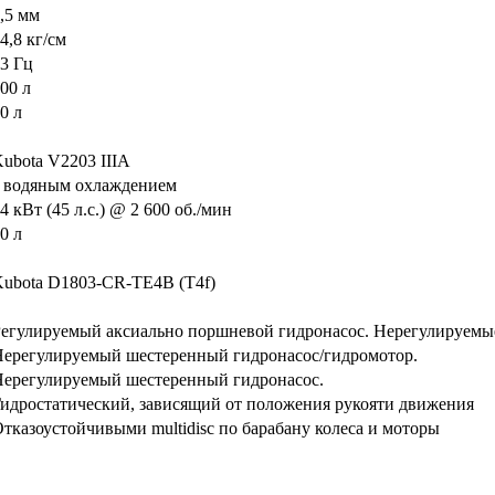
,5 мм
4,8 кг/см
3 Гц
00 л
0 л
ubota V2203 IIIA
 водяным охлаждением
4 кВт (45 л.с.) @ 2 600 об./мин
0 л
ubota D1803-CR-TE4B (T4f)
егулируемый аксиально поршневой гидронасос. Нерегулируемы
ерегулируемый шестеренный гидронасос/гидромотор.
ерегулируемый шестеренный гидронасос.
идростатический, зависящий от положения рукояти движения
тказоустойчивыми multidisc по барабану колеса и моторы