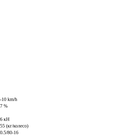
-10 km/h
37 %
6 кН
55 (кг/колесо)
0.5/80-16