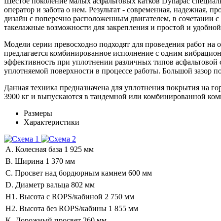
Шестое поколение малых асфальтовых катков Dynapac специаль
оператор и забота о нем. Результат - современная, надежная, 
дизайн с поперечно расположенным двигателем, в сочетании 
такелажные возможности для закрепления и простой и удобной
Модели серии превосходно подходят для проведения работ на 
предлагается комбинированное исполнение с одним вибрацион
эффективность при уплотнении различных типов асфальтовой с
уплотняемой поверхности в процессе работы. Большой зазор п
Данная техника предназначена для уплотнения покрытия на го
3900 кг и выпускаются в тандемной или комбинированной ком
Размеры
Характеристики
A. Колесная база
1 925 мм
B. Ширина
1 370 мм
C. Просвет над бордюрным камнем
600 мм
D. Диаметр вальца
802 мм
H1. Высота с ROPS/кабиной
2 750 мм
H2. Высота без ROPS/кабины
1 855 мм
K. Дорожный просвет
260 мм