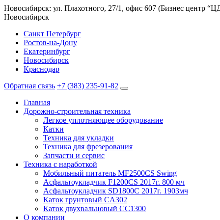
Новосибирск: ул. Плахотного, 27/1, офис 607 (Бизнес центр “
Новосибирск
Санкт Петербург
Ростов-на-Дону
Екатеринбург
Новосибирск
Краснодар
Обратная связь
+7 (383) 235-91-82
Главная
Дорожно-строительная техника
Легкое уплотняющее оборудование
Катки
Техника для укладки
Техника для фрезерования
Запчасти и сервис
Техника с наработкой
Мобильный питатель MF2500CS Swing
Асфальтоукладчик F1200CS 2017г. 800 мч
Асфальтоукладчик SD1800C 2017г. 1903мч
Каток грунтовый CA302
Каток двухвальцовый CC1300
О компании