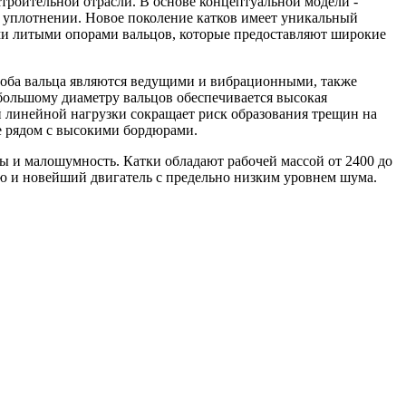
троительной отрасли. В основе концептуальной модели -
 в уплотнении. Новое поколение катков имеет уникальный
ми литыми опорами вальцов, которые предоставляют широкие
 оба вальца являются ведущими и вибрационными, также
ольшому диаметру вальцов обеспечивается высокая
 линейной нагрузки сокращает риск образования трещин на
е рядом с высокими бордюрами.
ты и малошумность. Катки обладают рабочей массой от 2400 до
 и новейший двигатель с предельно низким уровнем шума.