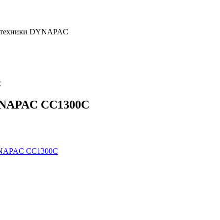
й техники DYNAPAC
C
YNAPAC CC1300C
YNAPAC CC1300C