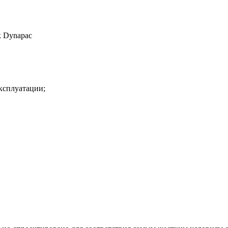
к Dynapac
ксплуатации;