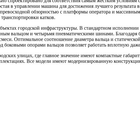
но спроектировано для соответствия самым жестким условиям с
простая в управлении машина для достижения лучшего результата
с превосходной обзорностью с платформы оператора и массивны
 транспортировки катков.
объектах городской инфраструктуры. В стандартном исполнении
ным вальцом и четырьмя пневматическими шинами. Благодаря б
меси. Оптимальное соотношение диаметра вальца и статической
од боковыми опорами вальцов позволяет работать вплотную даж
родских улицах, где главное значение имеют компактные габари
плектациях. Все модели имеют модернизированную конструкцию