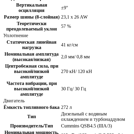
Вертикальная
±9°
осцилляция
Размер шины (8-слойная)
23,1 x 26 AW
Теоретически
57 %
преодолеваемый уклон
Уплотнение
Статическая линейная
41 кг/см
нагрузка
Номинальная амплитуда
2,0 мм/ 0,8 мм
(высокая/низкая)
Центробежная сила, при
высокой/низкой
270 кН/ 120 кН
амплитуде
Частота вибрации, при
высокой/низкой
30 Гц/ 30 Гц
амплитуде
Двигатель
Ёмкость топливного бака
272 л
Дизельный с водяным
Тип
охлаждением и турбонаддувом
Производитель/Тип
Cummins QSB4.5 (IIIA/3)
Номинальная мощность,