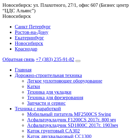
Новосибирск: ул. Плахотного, 27/1, офис 607 (Бизнес центр
“ЦДС Альянс”)
Новосибирск
Санкт Петербург
Ростов-на-Дону
Екатеринбург
Новосибирск
Краснодар
Обратная связь
+7 (383) 235-91-82
Главная
Дорожно-строительная техника
Легкое уплотняющее оборудование
Катки
Техника для укладки
Техника для фрезерования
Запчасти и сервис
Техника с наработкой
Мобильный питатель MF2500CS Swing
Асфальтоукладчик F1200CS 2017г. 800 мч
Асфальтоукладчик SD1800C 2017г. 1903мч
Каток грунтовый CA302
Каток двухвальцовый CC1300