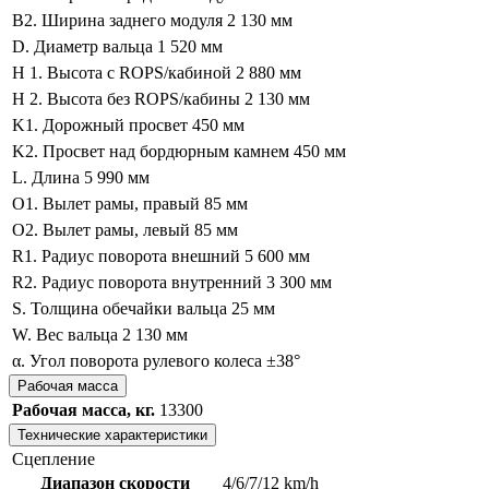
B2. Ширина заднего модуля
2 130 мм
D. Диаметр вальца
1 520 мм
H 1. Высота с ROPS/кабиной
2 880 мм
H 2. Высота без ROPS/кабины
2 130 мм
K1. Дорожный просвет
450 мм
K2. Просвет над бордюрным камнем
450 мм
L. Длина
5 990 мм
O1. Вылет рамы, правый
85 мм
O2. Вылет рамы, левый
85 мм
R1. Радиус поворота внешний
5 600 мм
R2. Радиус поворота внутренний
3 300 мм
S. Толщина обечайки вальца
25 мм
W. Вес вальца
2 130 мм
α. Угол поворота рулевого колеса
±38°
Рабочая масса
Рабочая масса, кг.
13300
Технические характеристики
Сцепление
Диапазон скорости
4/6/7/12 km/h