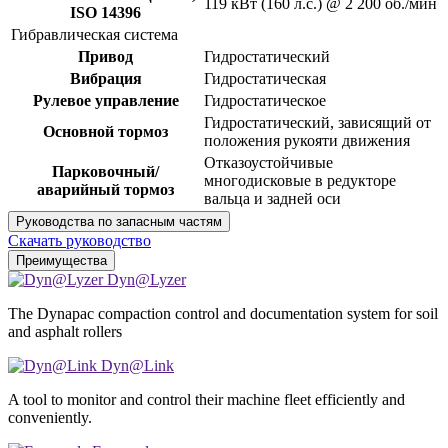
119 кВт (160 л.с.) @ 2 200 об./мин
ISO 14396
Гибравлическая система
Привод
Гидростатический
Вибрация
Гидростатическая
Рулевое управление
Гидростатическое
Гидростатический, зависящий от
Основной тормоз
положения рукояти движения
Отказоустойчивые
Парковочный/
многодисковые в редукторе
аварийный тормоз
вальца и задней оси
Руководства по запасным частям
Скачать руководство
Преимущества
Dyn@Lyzer
The Dynapac compaction control and documentation system for soil
and asphalt rollers
Dyn@Link
A tool to monitor and control their machine fleet efficiently and
conveniently.