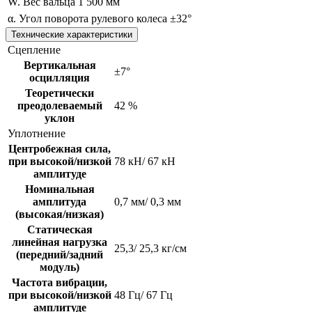
W. Вес вальца
1 500 мм
α. Угол поворота рулевого колеса
±32°
Технические характеристики
Сцепление
Вертикальная
±7°
осцилляция
Теоретически
преодолеваемый
42 %
уклон
Уплотнение
Центробежная сила,
при высокой/низкой
78 кН/ 67 кН
амплитуде
Номинальная
амплитуда
0,7 мм/ 0,3 мм
(высокая/низкая)
Статическая
линейная нагрузка
25,3/ 25,3 кг/см
(передний/задний
модуль)
Частота вибрации,
при высокой/низкой
48 Гц/ 67 Гц
амплитуде