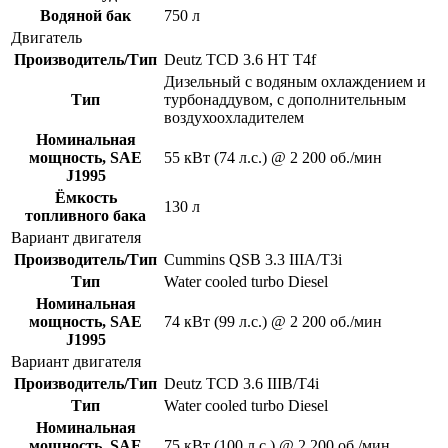
Водяной бак
750 л
Двигатель
Производитель/Тип
Deutz TCD 3.6 HT T4f
Дизельный с водяным охлаждением и
Тип
турбонаддувом, с дополнительным
воздухоохладителем
Номинальная
мощность, SAE
55 кВт (74 л.с.) @ 2 200 об./мин
J1995
Ёмкость
130 л
топливного бака
Вариант двигателя
Производитель/Тип
Cummins QSB 3.3 IIIA/T3i
Тип
Water cooled turbo Diesel
Номинальная
мощность, SAE
74 кВт (99 л.с.) @ 2 200 об./мин
J1995
Вариант двигателя
Производитель/Тип
Deutz TCD 3.6 IIIB/T4i
Тип
Water cooled turbo Diesel
Номинальная
мощность, SAE
75 кВт (100 л.с.) @ 2 200 об./мин