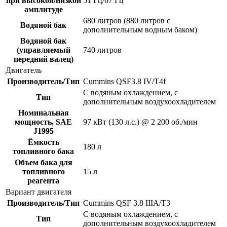
при высокой/низкой
51 Гц/67 Гц
амплитуде
680 литров (880 литров с
Водяной бак
дополнительным водным баком)
Водяной бак
(управляемый
740 литров
передний валец)
Двигатель
Производитель/Тип
Cummins QSF3.8 IV/T4f
С водяным охлаждением, с
Тип
дополнительным воздухоохладителем
Номинальная
мощность, SAE
97 кВт (130 л.с.) @ 2 200 об./мин
J1995
Ёмкость
180 л
топливного бака
Объем бака для
топливного
15 л
реагента
Вариант двигателя
Производитель/Тип
Cummins QSF 3.8 IIIA/T3
С водяным охлаждением, с
Тип
дополнительным воздухоохладителем