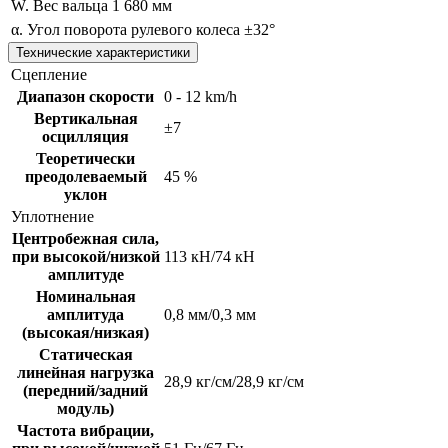
W. Вес вальца
1 680 мм
α. Угол поворота рулевого колеса
±32°
Технические характеристики
Сцепление
Диапазон скорости
0 - 12 km/h
Вертикальная
±7
осцилляция
Теоретически
преодолеваемый
45 %
уклон
Уплотнение
Центробежная сила,
при высокой/низкой
113 кН/74 кН
амплитуде
Номинальная
амплитуда
0,8 мм/0,3 мм
(высокая/низкая)
Статическая
линейная нагрузка
28,9 кг/см/28,9 кг/см
(передний/задний
модуль)
Частота вибрации,